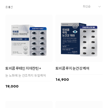
총
8
건
토비콤 루테인 지아잔틴 +
토비콤 루지 눈건강 케어
눈 노화에 눈 건조까지 듀얼케어
14,900
19,000