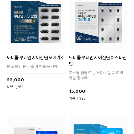
토비콤 루테인 지아잔틴 오메가3
토비콤 루테인 지아잔틴 아스타잔
틴
눈 노화와 눈 건조 케어를 동시에
초소형 캡슐로 눈 노화 + 눈 피로 케
어를 동시에!
22,000
리뷰 1,252
15,000
리뷰 7,923