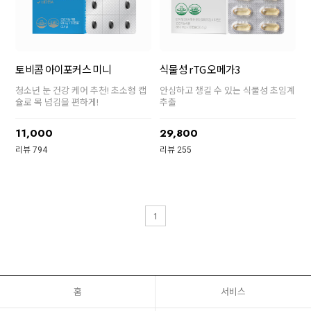
토비콤 아이포커스 미니
식물성 rTG 오메가3
청소년 눈 건강 케어 추천! 초소형 캡
안심하고 챙길 수 있는 식물성 초임계
슐로 목 넘김을 편하게!
추출
11,000
29,800
리뷰 794
리뷰 255
1
홈
서비스