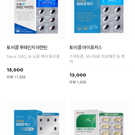
토비콤 루테인지아잔틴
토비콤 아이포커스
Since 1981, 눈 노화 케어 토비콤
스마트폰, 모니터로 피로해진 눈 케
어
15,000
13,000
리뷰 11,920
리뷰 1,035