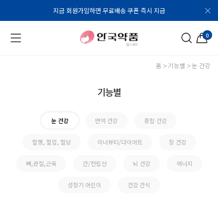
지금 회원가입하면 무료배송 쿠폰 즉시 지급
0
홈
기능별
눈 건강
기능별
눈 건강
면역 건강
종합 건강
혈행, 혈압, 혈당
이너뷰티/다이어트
장 건강
뼈,관절,근육
간/전립선
뇌 건강
에너지
성장기 어린이
건강 간식