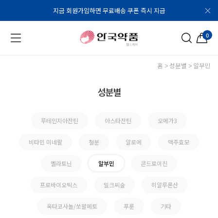
지금 회원가입하면 무료배송 쿠폰 즉시 지급
0
홈
성분별
알부민
성분별
루테인지아잔틴
아스타잔틴
오메가3
비타민 미네랄
철분
알로에
맥주효모
멜라토닌
알부민
콘드로이친
프로바이오틱스
밀크씨슬
히알루론산
옥타코사놀/쏘팔메토
푸룬
기타