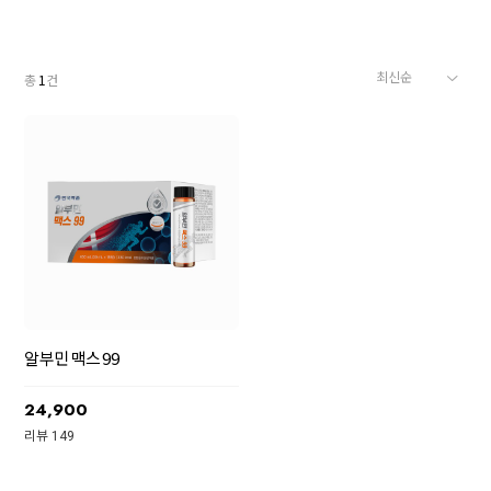
총
1
건
알부민 맥스 99
24,900
리뷰 149