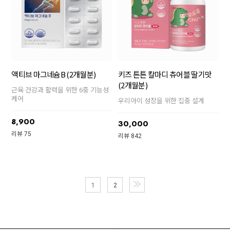
액티브 마그네슘B (2개월분)
키즈 튼튼 칼마디 츄어블 딸기맛
(2개월분)
근육 건강과 활력을 위한 6중 기능성
케어
우리아이 성장을 위한 집중 설계
8,900
30,000
리뷰 75
리뷰 842
1
2