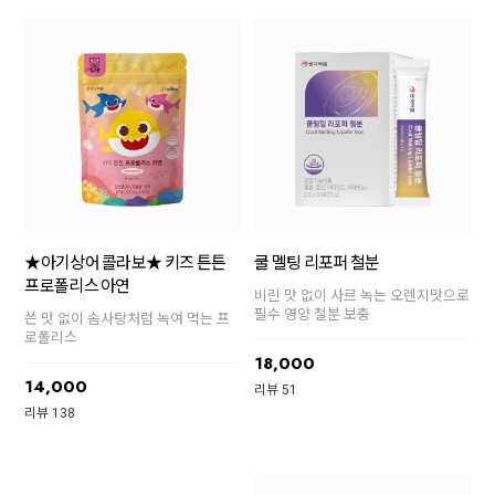
★아기상어 콜라보★ 키즈 튼튼
쿨 멜팅 리포퍼 철분
프로폴리스 아연
비린 맛 없이 사르 녹는 오렌지맛으로
필수 영양 철분 보충
쓴 맛 없이 솜사탕처럼 녹여 먹는 프
로폴리스
18,000
14,000
리뷰 51
리뷰 138