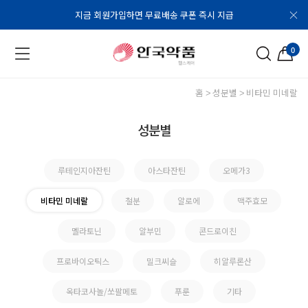
지금 회원가입하면 무료배송 쿠폰 즉시 지급
0
홈
성분별
비타민 미네랄
성분별
루테인지아잔틴
아스타잔틴
오메가3
비타민 미네랄
철분
알로에
맥주효모
멜라토닌
알부민
콘드로이친
프로바이오틱스
밀크씨슬
히알루론산
옥타코사놀/쏘팔메토
푸룬
기타