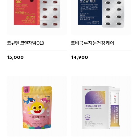
코큐텐 코엔자임Q10
토비콤 루지 눈건강 케어
15,000
14,900