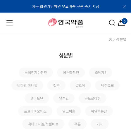
지금 회원가입하면 무료배송 쿠폰 즉시 지급
0
홈
성분별
성분별
루테인지아잔틴
아스타잔틴
오메가3
비타민 미네랄
철분
알로에
맥주효모
멜라토닌
알부민
콘드로이친
프로바이오틱스
밀크씨슬
히알루론산
옥타코사놀/쏘팔메토
푸룬
기타