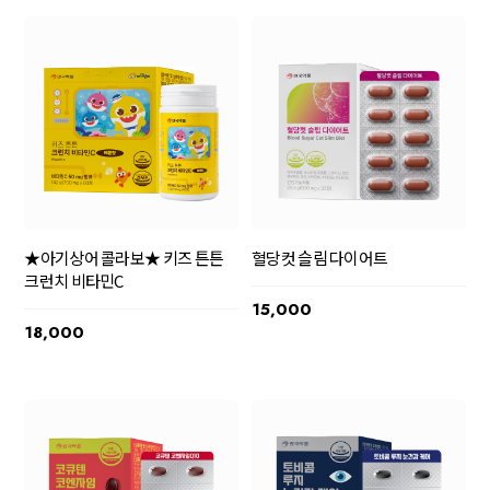
★아기상어 콜라보★ 키즈 튼튼
혈당컷 슬림 다이어트
크런치 비타민C
15,000
18,000