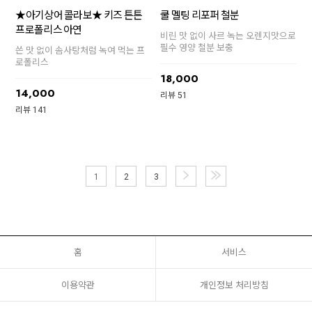
★아기상어 콜라보★ 키즈 튼튼
쿨 멜팅 리포퍼 철분
프로폴리스 아연
비린 맛 없이 사르 녹는 오렌지맛으로
필수 영양 철분 보충
쓴 맛 없이 솜사탕처럼 녹여 먹는 프
로폴리스
18,000
14,000
리뷰 51
리뷰 141
1
2
3
홈
서비스
이용약관
개인정보 처리방침