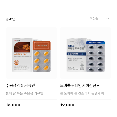
총
42
건
수용성 강황 커큐민
토비콤 루테인 지아잔틴 +
물에 잘 녹는 수용성 커큐민
눈 노화에 눈 건조까지 듀얼케어
16,000
19,000