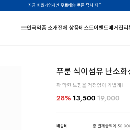
지금 회원가입하면 무료배송 쿠폰 즉시 지급
안국약품 소개
전체 상품
베스트
이벤트
매거진
리
푸룬 식이섬유 난소
꽉 막힌 느낌을 걱정없이 가볍게!
28%
13,500
19,000
배송비
총 결제금액이 50,00