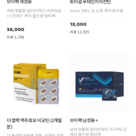
브이팩 여성용
토비콤 루테인지아잔틴
여성 맞춤형 멀티비타민+피부보습
Since 1981, 눈 노화 케어 토비콤
+스트레스 케어 올인원 멀티팩
15,000
36,000
리뷰 11,935
리뷰 1,798
더 블랙 맥주효모 비오틴 (2개월
브이팩 남성용 +
분)
남성 맞춤형 멀티비타민+지구력+간
케어 올인원 멀티팩
더 풍성한 하루를 위한, 모자람 걱정